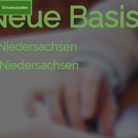
eue Basis 
Einverstanden
Niedersachsen
n Niedersachsen