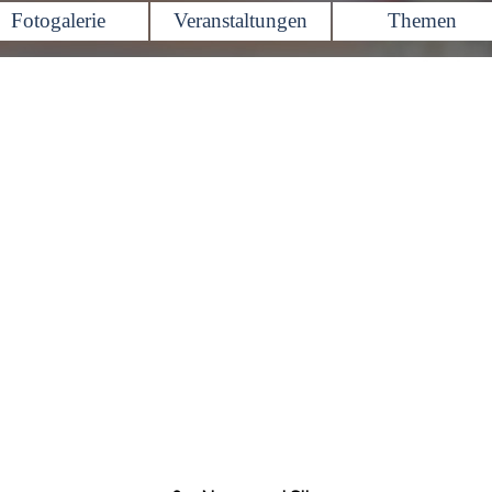
Menü überspringen
Fotogalerie
Veranstaltungen
Themen
▼
▼
▼