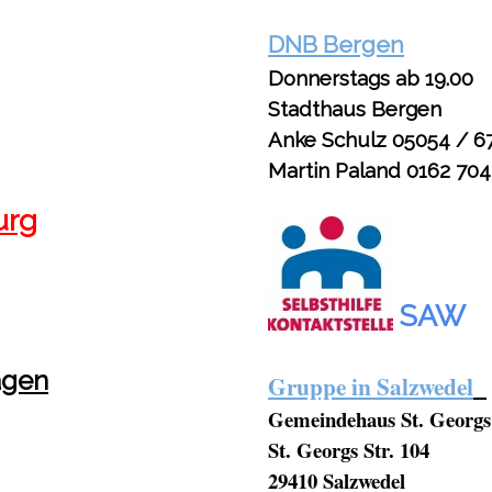
DNB Bergen
Donnerstags ab 19.00
Stadthaus Bergen
Anke Schulz 05054 / 6
Martin
Paland 0
162 70
urg
SAW
agen
Gruppe in Salzwedel
Gemeindehaus St. 
St. Georgs Str. 104
29410 Salzwedel