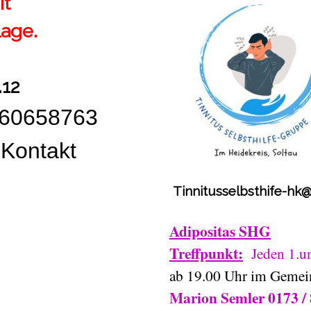
it
lage.
.12
 60658763
 Kontakt
0176 6
Tinnitusselbsthife-hk
Adipositas SHG
Treffpunkt:
Jeden 1.u
ab 19.00 Uhr im
Gemei
Marion Semler
0173 /