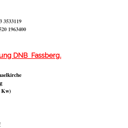
3 3533119
520 1963400
ung DNB Fassberg.
aelkirche
g
e Kw)
3