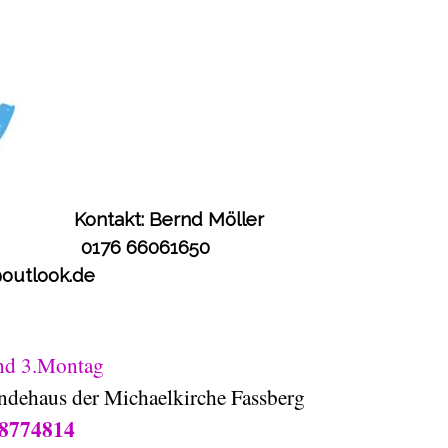
Kontakt:
Bernd Möller
6061650
@outlook.de
nd 3.Montag
ndehaus der
Michaelkirche Fassberg
 8774814