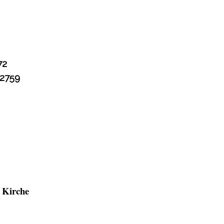
72
42759
Georgs Kirche