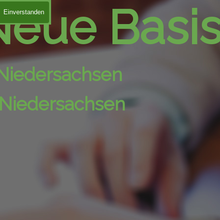
eue Basis 
Einverstanden
Niedersachsen
n Niedersachsen